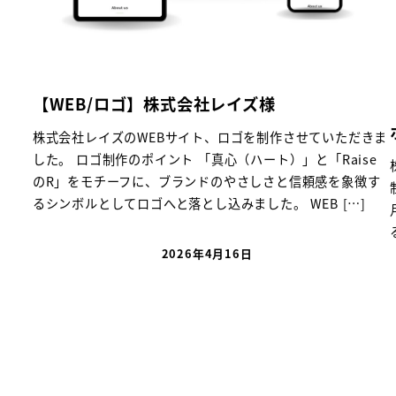
レイズ様
【WEB/ロゴ/名刺制作】株
ホテル様
、ロゴを制作させていただきま
心（ハート）」と「Raise
株式会社小樽グリーンホテル様のWE
のやさしさと信頼感を象徴す
制作させていただきました。 WEB制作
みました。 WEB […]
月現在、経営・運営・開業予定を含め
るホテルグループ様の公式サイトを制作
月16日
2026年2月28日
投稿日