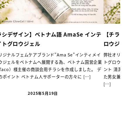
aSe インテ
【チラシデザイン】AmaSe インティメ
ロウジェル
e”インティメイ
弊社オリジナルフェムケアブランド”Ama Se”イ
トナム国営企業
トグロウジェルのチラシを作成しました。 デザイ
成しました。 デ
ント 清潔感があり洗練されたイメージで作成しま
に […]
た男女兼用で使えるものなのでユニセックスなイ
[…]
2025年4月10日
投稿日