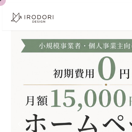
メ
イ
ン
コ
ン
テ
ン
ツ
へ
移
動