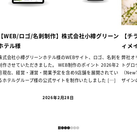
式会社小樽グリーン
【チラシデザイン】ベトナム語 Am
ィメイトグロウジェル
Bサイト、ロゴ、名刺を
弊社オリジナルフェムケアブランド”Ama S
のポイント 2026年2
トグロウジェルをベトナムへ展開する為、ベ
9店舗を展開されてい
（NewTaco）様主催の商談会用チラシを作
いたしました […]
ザインのポイント ベトナム人サポーターの方々
2025年5月19日
投稿日