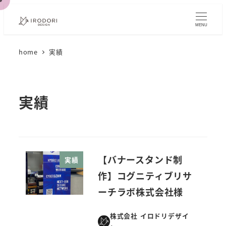
メ
イ
MENU
ン
home
実績
コ
ン
テ
ン
実績
ツ
へ
移
動
【バナースタンド制
実績
作】コグニティブリサ
ーチラボ株式会社様
株式会社 イロドリデザイ