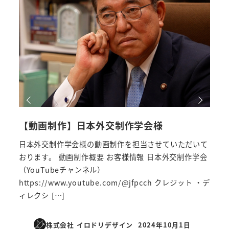
【動画制作】日本外交制作学会様
【動
日本外交制作学会様の動画制作を担当させていただいて
前田
おります。 動画制作概要 お客様情報 日本外交制作学会
てお
（YouTubeチャンネル）
ネル
https://www.youtube.com/@jfpcch クレジット ・デ
http
ィレクシ […]
m_2
株式会社 イロドリデザイン
2024年10月1日