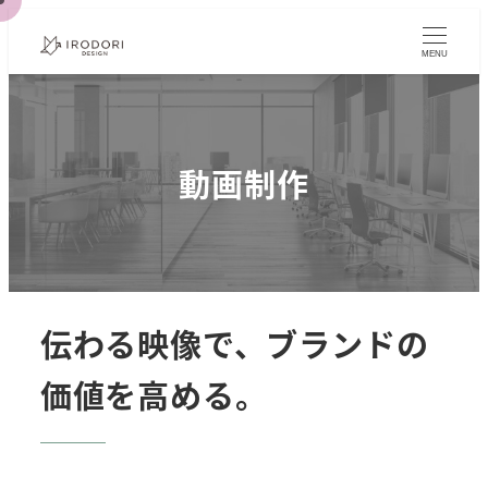
メ
イ
MENU
ン
コ
ン
動画制作
テ
ン
ツ
へ
移
動
伝わる映像で、ブランドの
価値を高める。